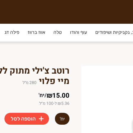
 נקניקיות ושיפודים
עוף והודו
טלה
אווז ברווז
פילה דג
מיי פלוי
280
מ״ל
₪15.00
/
יח'
₪5.36 ל-100 מ״ל
הוספה לסל
יח'