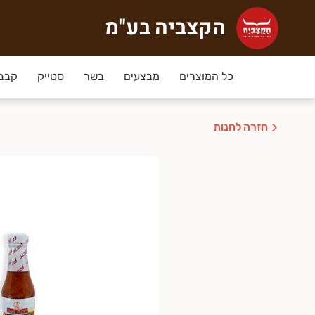
הקצביה בע"מ
קצביה בע"מ
צביה הוקמה ב-2009 ע"י נעמה וליאור, זוג בחיים וגם בעסק, מתוך אהבה אמיתית לבשר, וכבר זוכה ללקוחות אוהדים קבועים ומתמידים מעמק חפר והסביבה. לעסק רישיון יצרן ממשרד הבריאות והכל תחת פיקוח וטרינרי. הבשר בקצביה טרי בלבד!
כל המוצרים
מבצעים
בשר
סטייק
קבב,
חזרה לחנות