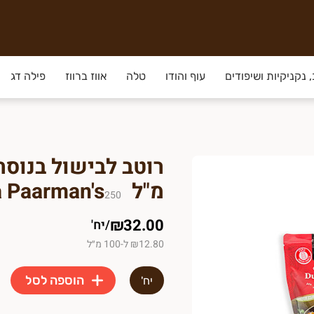
 נקניקיות ושיפודים
עוף והודו
טלה
אווז ברווז
פילה דג
מ"ל Ina Paarman's
250
₪32.00
/
יח'
₪12.80 ל-100 מ״ל
הוספה לסל
יח'