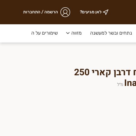
לאן מגיעים?
הרשמה / התחברות
נתחים ובשר למעשנה
מזווה
שימורים על המדף
ירקות ק
רוטב לבישול בנוסח דרבן קארי 250
מ״ל