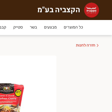
הקצביה בע"מ
קצביה בע"מ
צביה הוקמה ב-2009 ע"י נעמה וליאור, זוג בחיים וגם בעסק, מתוך אהבה אמיתית לבשר, וכבר זוכה ללקוחות אוהדים קבועים ומתמידים מעמק חפר והסביבה. לעסק רישיון יצרן ממשרד הבריאות והכל תחת פיקוח וטרינרי. הבשר בקצביה טרי בלבד!
כל המוצרים
מבצעים
בשר
סטייק
קבב,
חזרה לחנות