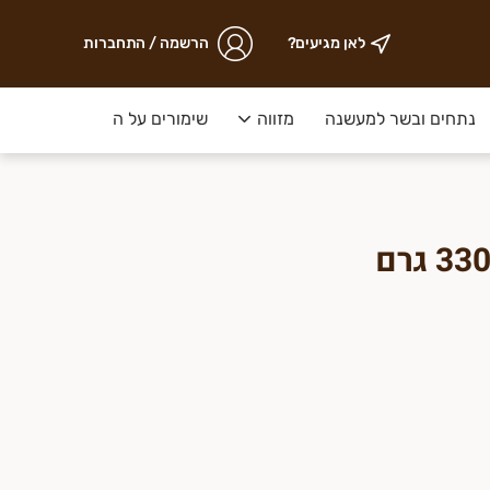
לאן מגיעים?
הרשמה / התחברות
נתחים ובשר למעשנה
מזווה
שימורים על המדף
ירקות ק
נצרי אספרגוס לבן 330 גרם