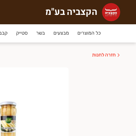
הקצביה בע"מ
קצביה בע"מ
צביה הוקמה ב-2009 ע"י נעמה וליאור, זוג בחיים וגם בעסק, מתוך אהבה אמיתית לבשר, וכבר זוכה ללקוחות אוהדים קבועים ומתמידים מעמק חפר והסביבה. לעסק רישיון יצרן ממשרד הבריאות והכל תחת פיקוח וטרינרי. הבשר בקצביה טרי בלבד!
כל המוצרים
מבצעים
בשר
סטייק
קבב,
חזרה לחנות