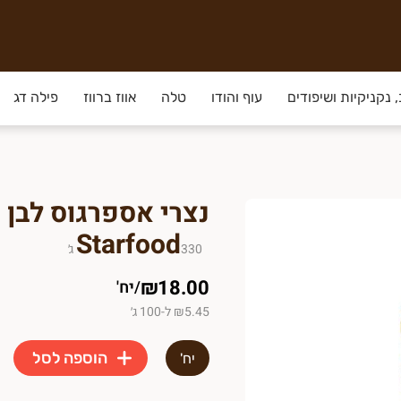
 נקניקיות ושיפודים
עוף והודו
טלה
אווז ברווז
פילה דג
Starfood
330
ג׳
₪18.00
/
יח'
₪5.45 ל-100 ג׳
הוספה לסל
יח'