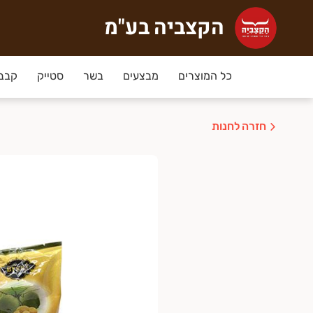
הקצביה בע"מ
קצביה בע"מ
צביה הוקמה ב-2009 ע"י נעמה וליאור, זוג בחיים וגם בעסק, מתוך אהבה אמיתית לבשר, וכבר זוכה ללקוחות אוהדים קבועים ומתמידים מעמק חפר והסביבה. לעסק רישיון יצרן ממשרד הבריאות והכל תחת פיקוח וטרינרי. הבשר בקצביה טרי בלבד!
כל המוצרים
מבצעים
בשר
סטייק
קבב,
חזרה לחנות