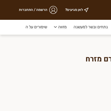
לאן מגיעים?
הרשמה / התחברות
נתחים ובשר למעשנה
מזווה
שימורים על המדף
ירקות ק
דקלים 400 גרם מזרח