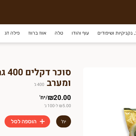
 נקניקיות ושיפודים
עוף והודו
טלה
אווז ברווז
פילה דג
סוכר 
ומערב
400
ג׳
₪20.00
/
יח'
₪5.00 ל-100 ג׳
הוספה לסל
יח'