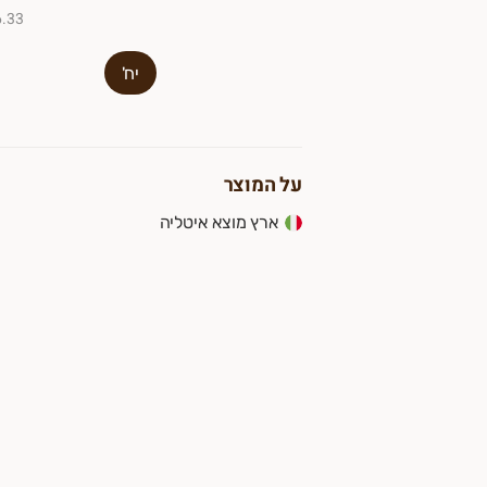
₪6.33 ל-
יח'
על המוצר
ארץ מוצא איטליה