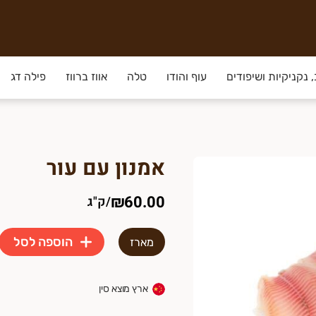
 נקניקיות ושיפודים
עוף והודו
טלה
אווז ברווז
פילה דג
אמנון עם עור
₪60.00
/
ק"ג
הוספה לסל
מארז
ארץ מוצא סין