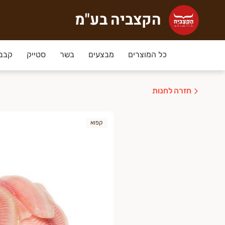
הקצביה בע"מ
קצביה בע"מ
צביה הוקמה ב-2009 ע"י נעמה וליאור, זוג בחיים וגם בעסק, מתוך אהבה אמיתית לבשר, וכבר זוכה ללקוחות אוהדים קבועים ומתמידים מעמק חפר והסביבה. לעסק רישיון יצרן ממשרד הבריאות והכל תחת פיקוח וטרינרי. הבשר בקצביה טרי בלבד!
כל המוצרים
מבצעים
בשר
סטייק
קבב,
חזרה לחנות
קפוא